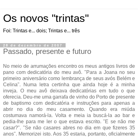
Os novos "trintas"
Foi: Trintas e... dois; Trintas e... três
28 de dezembro de 2007
Passado, presente e futuro
No meio de arrumações encontro os meus antigos livros de
pano com dedicatória do meu avô. "Para a Joana no seu
primeiro aniversário como lembrança de seus avós Belém e
Celina". Numa letra certinha que ainda hoje é a minha
inveja. O meu avô deixava dedicatórias em tudo o que
oferecia. Deu-me uma garrafa de vinho do Porto de presente
de baptismo com dedicatória e instruções para apenas a
abrir no dia do meu casamento. Quando era miúda
costumava namorá-la. Volta e meia ia buscá-la ao bar e
pedia-lhe para me ler o que estava escrito. "E se não me
casar?". "Se não casares abres no dia em que fizeres 35
anos". Memorizei isto. Aos 35 estaria, portanto, oficialmente