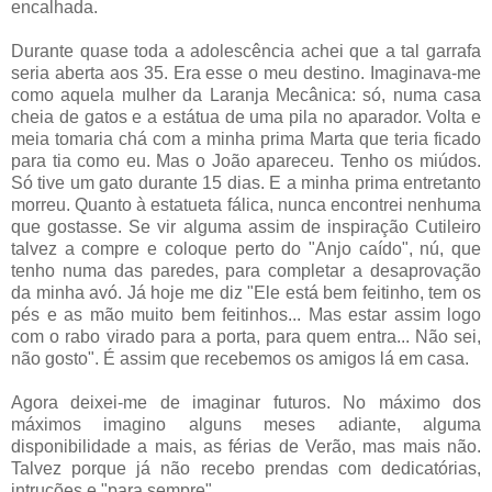
encalhada.
Durante quase toda a adolescência achei que a tal garrafa
seria aberta aos 35. Era esse o meu destino. Imaginava-me
como aquela mulher da Laranja Mecânica: só, numa casa
cheia de gatos e a estátua de uma pila no aparador. Volta e
meia tomaria chá com a minha prima Marta que teria ficado
para tia como eu. Mas o João apareceu. Tenho os miúdos.
Só tive um gato durante 15 dias. E a minha prima entretanto
morreu. Quanto à estatueta fálica, nunca encontrei nenhuma
que gostasse. Se vir alguma assim de inspiração Cutileiro
talvez a compre e coloque perto do "Anjo caído", nú, que
tenho numa das paredes, para completar a desaprovação
da minha avó. Já hoje me diz "Ele está bem feitinho, tem os
pés e as mão muito bem feitinhos... Mas estar assim logo
com o rabo virado para a porta, para quem entra... Não sei,
não gosto". É assim que recebemos os amigos lá em casa.
Agora deixei-me de imaginar futuros. No máximo dos
máximos imagino alguns meses adiante, alguma
disponibilidade a mais, as férias de Verão, mas mais não.
Talvez porque já não recebo prendas com dedicatórias,
intruções e "para sempre".