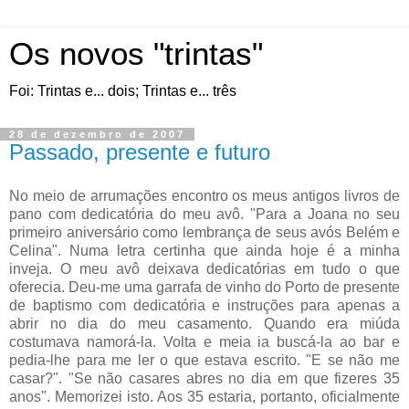
Os novos "trintas"
Foi: Trintas e... dois; Trintas e... três
28 de dezembro de 2007
Passado, presente e futuro
No meio de arrumações encontro os meus antigos livros de
pano com dedicatória do meu avô. "Para a Joana no seu
primeiro aniversário como lembrança de seus avós Belém e
Celina". Numa letra certinha que ainda hoje é a minha
inveja. O meu avô deixava dedicatórias em tudo o que
oferecia. Deu-me uma garrafa de vinho do Porto de presente
de baptismo com dedicatória e instruções para apenas a
abrir no dia do meu casamento. Quando era miúda
costumava namorá-la. Volta e meia ia buscá-la ao bar e
pedia-lhe para me ler o que estava escrito. "E se não me
casar?". "Se não casares abres no dia em que fizeres 35
anos". Memorizei isto. Aos 35 estaria, portanto, oficialmente