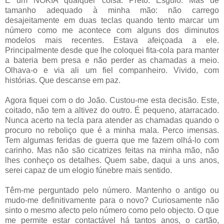
É um NOKIA qualquer coisa. Preto. Esguio. Mas de
tamanho adequado à minha mão: não carrego
desajeitamente em duas teclas quando tento marcar um
número como me acontece com alguns dos diminutos
modelos mais recentes. Estava afeiçoada a ele.
Principalmente desde que lhe coloquei fita-cola para manter
a bateria bem presa e não perder as chamadas a meio.
Olhava-o e via ali um fiel companheiro. Vivido, com
histórias. Que descanse em paz.
Agora fiquei com o do João. Custou-me esta decisão. Este,
coitado, não tem a altivez do outro. É pequeno, atarracado.
Nunca acerto na tecla para atender as chamadas quando o
procuro no reboliço que é a minha mala. Perco imensas.
Tem algumas feridas de guerra que me fazem olhá-lo com
carinho. Mas não são cicatrizes feitas na minha mão, não
lhes conheço os detalhes. Quem sabe, daqui a uns anos,
serei capaz de um elogio fúnebre mais sentido.
Têm-me perguntado pelo número. Mantenho o antigo ou
mudo-me definitivamente para o novo? Curiosamente não
sinto o mesmo afecto pelo número como pelo objecto. O que
me permite estar contactável há tantos anos, o cartão,