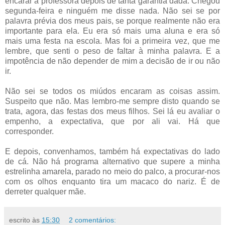
encarar a professora depois de tanta garantia dada. Chegou
segunda-feira e ninguém me disse nada. Não sei se por
palavra prévia dos meus pais, se porque realmente não era
importante para ela. Eu era só mais uma aluna e era só
mais uma festa na escola. Mas foi a primeira vez, que me
lembre, que senti o peso de faltar à minha palavra. E a
impotência de não depender de mim a decisão de ir ou não
ir.
Não sei se todos os miúdos encaram as coisas assim.
Suspeito que não. Mas lembro-me sempre disto quando se
trata, agora, das festas dos meus filhos. Sei lá eu avaliar o
empenho, a expectativa, que por ali vai. Há que
corresponder.
E depois, convenhamos, também há expectativas do lado
de cá. Não há programa alternativo que supere a minha
estrelinha amarela, parado no meio do palco, a procurar-nos
com os olhos enquanto tira um macaco do nariz. É de
derreter qualquer mãe.
escrito às
15:30
2 comentários: