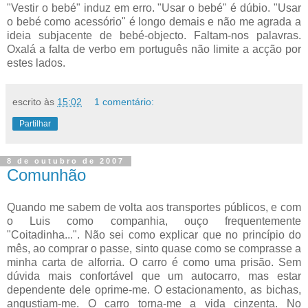
"Vestir o bebé" induz em erro. "Usar o bebé" é dúbio. "Usar
o bebé como acessório" é longo demais e não me agrada a
ideia subjacente de bebé-objecto. Faltam-nos palavras.
Oxalá a falta de verbo em português não limite a acção por
estes lados.
escrito às
15:02
1 comentário:
Partilhar
8 de outubro de 2007
Comunhão
Quando me sabem de volta aos transportes públicos, e com
o Luis como companhia, ouço frequentemente
"Coitadinha...". Não sei como explicar que no princípio do
mês, ao comprar o passe, sinto quase como se comprasse a
minha carta de alforria. O carro é como uma prisão. Sem
dúvida mais confortável que um autocarro, mas estar
dependente dele oprime-me. O estacionamento, as bichas,
angustiam-me. O carro torna-me a vida cinzenta. No