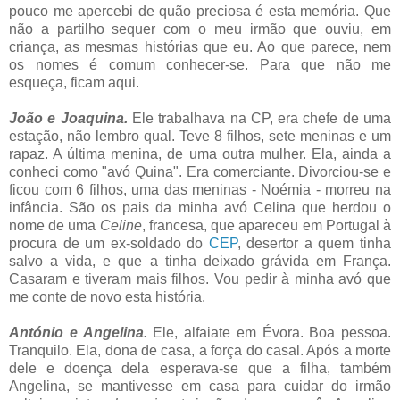
pouco me apercebi de quão preciosa é esta memória. Que
não a partilho sequer com o meu irmão que ouviu, em
criança, as mesmas histórias que eu. Ao que parece, nem
os nomes é comum conhecer-se. Para que não me
esqueça, ficam aqui.
João e Joaquina.
Ele trabalhava na CP, era chefe de uma
estação, não lembro qual. Teve 8 filhos, sete meninas e um
rapaz. A última menina, de uma outra mulher. Ela, ainda a
conheci como "avó Quina". Era comerciante. Divorciou-se e
ficou com 6 filhos, uma das meninas - Noémia - morreu na
infância. São os pais da minha avó Celina que herdou o
nome de uma
Celine
, francesa, que apareceu em Portugal à
procura de um ex-soldado do
CEP
, desertor a quem tinha
salvo a vida, e que a tinha deixado grávida em França.
Casaram e tiveram mais filhos. Vou pedir à minha avó que
me conte de novo esta história.
António e Angelina.
Ele, alfaiate em Évora. Boa pessoa.
Tranquilo. Ela, dona de casa, a força do casal. Após a morte
dele e doença dela esperava-se que a filha, também
Angelina, se mantivesse em casa para cuidar do irmão