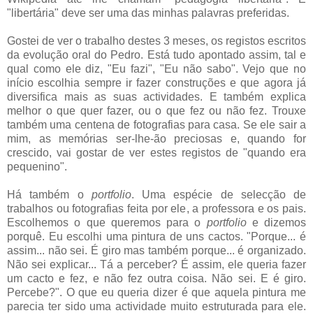
"libertária" deve ser uma das minhas palavras preferidas.
Gostei de ver o trabalho destes 3 meses, os registos escritos
da evolução oral do Pedro. Está tudo apontado assim, tal e
qual como ele diz, "Eu fazi", "Eu não sabo". Vejo que no
início escolhia sempre ir fazer construções e que agora já
diversifica mais as suas actividades. E também explica
melhor o que quer fazer, ou o que fez ou não fez. Trouxe
também uma centena de fotografias para casa. Se ele sair a
mim, as memórias ser-lhe-ão preciosas e, quando for
crescido, vai gostar de ver estes registos de "quando era
pequenino".
Há também o
portfolio
. Uma espécie de selecção de
trabalhos ou fotografias feita por ele, a professora e os pais.
Escolhemos o que queremos para o
portfolio
e dizemos
porquê. Eu escolhi uma pintura de uns cactos. "Porque... é
assim... não sei. É giro mas também porque... é organizado.
Não sei explicar... Tá a perceber? É assim, ele queria fazer
um cacto e fez, e não fez outra coisa. Não sei. E é giro.
Percebe?". O que eu queria dizer é que aquela pintura me
parecia ter sido uma actividade muito estruturada para ele.