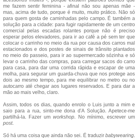
me fazem sentir feminina - afinal não sou apenas mãe -
mas, acima de tudo, porque é muito, muito prático. Não só
para quem gosta de caminhadas pelo campo. É também a
solução para a cidade: para fugir rapidamente de um centro
comercial pelas escadas rolantes porque não é preciso
esperar pelos elevadores, para ir ao café a pé sem ter que
colocar o carrinho no meio da rua por causa dos carros mal
estacionados e dos postes de sinais de trânsito plantados
no meio do passeio, para ir ao supermercado sózinha e só
levar o carrinho das compras, para carregar sacos do carro
para casa, para dar uma corrida rápida e escapar de uma
molha, para segurar um guarda-chuva que nos protege aos
dois ao mesmo tempo, para me equilibrar no metro ou no
autocarro até chegar aos lugares reservados. E para dar a
mão ao mais velho, claro.
Assim, todos os dias, quando enrolo o Luis junto a mim e
saio para a rua, sinto-me dona d'A Solução. Apetece-me
partilhá-la. Fazer um
workshop
. No mínimo, escrever um
post
.
Só há uma coisa que ainda não sei. É traduzir
babywearing
.