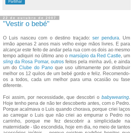
Partilhar
22 de outubro de 2007
"Vestir o bebé"
O Luis nasceu com o destino traçado:
ser pendura
. Um
irmão apenas 2 anos mais velho exige mãos livres. E para
alcançar este feito de andar pela rua com os dois ao mesmo
tempo adiquiri no último ano o
marsúpio da Red Castle
, um
sling
da Rosa Pomar
,
outros
feitos pela minha avó, e ainda
um do
Clube do Pano
que uso ultimamente por distribuir
melhor os 12 quilos de um bebé gordo e feliz. Recomendo-
os a todos, cada um melhor para uma ocasião ou fase
diferente.
Foi assim, por necessidade, que descobri o
babywearing
.
Hoje tenho pena de não ter descoberto antes, com o Pedro.
Porque acalmava o Luis quando chorava, porque criei laços
ao carregar o Luis que não criei ao empurrar o Pedro no
carrinho, porque me fez descobrir a simplicidade na
maternidade - tão escondida, hoje em dia, no meio de tantos
acessórios inúteis -, porque existem padrões bonitos que