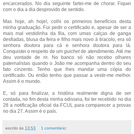
encarcerados. No dia seguinte fartei-me de chorar. Fiquei
com o dia a dia desprovido de sentido.
Mas hoje, ah hoje!, colhi os primeiros benefícios desta
minha graduação. Fui pedir o certificado e, apesar de ser a
mais mal vestidinha da fila, com umas calças de ganga
desfiadas, blusa da feira e filho mais novo à tiracolo, era só
senhora doutora para cá e senhora doutora para lá.
Conquistei o respeito de um
guichet
de atendimento. Até me
deu vontade de rir. No banco só não recebo olhares
paternalistas quando o João me acompanha dentro do seu
fato cinzento. Tenho que lhes mandar uma cópia do
certificado. Ou então tenho que passar a vestir-me melhor.
Assim é o mundo.
E, só para finalizar, a história realmente digna de ser
contada, no fim desta minha odisseia, foi ter recebido no dia
28 a notificação oficial da FCUL para comparecer a provas
no dia 27. Assim é o país.
escrito às
13:53
1 comentário: