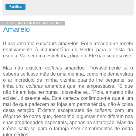
Partilhar
10 de dezembro de 2007
Amarelo
Blusa amarela e
collants
amarelos. Foi o recado que recebi
relativamente à indumentária do Pedro para a festa da
escola. Vai ser uma estrelinha, digo eu. Ele não se descose.
Mas não existem
collants
amarelos. Provavelmente já o
saberia se fosse mãe de uma menina, como me demonstrou
o ar incrédulo da minha vizinha quando lhe perguntei se
tinha uns
collants
amarelos que me emprestasse. "É que
não há em loja nenhuma", disse-lhe eu. "Pois, amarelo não
existe", disse-me ela. Esta certeza confirmou-me que é um
mal de que padecem as lojas em permanência, não é coisa
desta estação. Existem escaparates de
collants
, com um
dégradé
de cores que, desconfio, algumas nem diferem nas
suas propriedades espectrais, apenas na saturação. Mas do
créme salta-se para o laranja sem comprimentos de onda
intermédios.