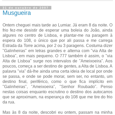
31 de outubro de 2007
Musgueira
Ontem cheguei mais tarde ao Lumiar. Já eram 8 da noite. O
frio fez-me desistir de esperar uma boleia do João, ainda
algures no centro de Lisboa, e plantar-me na paragem à
espera do 108, o único que por ali passa e me carrega
Estrada da Torre acima, por 2 ou 3 paragens. Costuma dizer
"Galinheiras" em letras grandes e alterna com "via Alta de
Lisboa", em mais pequeno. O 777 também é assim, o "via
Alta de Lisboa" surge nos intervalos de "Ameixoeira". Aos
poucos, começa a ser destino de gentes, a Alta de Lisboa. A
palavra "via" dá-lhe ainda uma certa ideia de local por onde
se passa, e onde se pode morar, sem ser, no entanto, um
destino final, periférico, como o que fica implícito em
"Galinheiras", "Ameixoeira", "Senhor Roubado". Penso
nestas coisas enquanto escrutino o destino dos autocarros
que se aproximam, na esperança do 108 que me tire do frio
da rua.
Mas às 8 da noite, descobri eu ontem, passam na minha