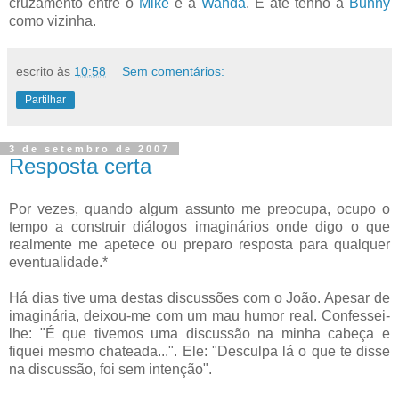
cruzamento entre o
Mike
e a
Wanda
. E até tenho a
Bunny
como vizinha.
escrito às
10:58
Sem comentários:
Partilhar
3 de setembro de 2007
Resposta certa
Por vezes, quando algum assunto me preocupa, ocupo o
tempo a construir diálogos imaginários onde digo o que
realmente me apetece ou preparo resposta para qualquer
eventualidade.*
Há dias tive uma destas discussões com o João. Apesar de
imaginária, deixou-me com um mau humor real. Confessei-
lhe: "É que tivemos uma discussão na minha cabeça e
fiquei mesmo chateada...". Ele: "Desculpa lá o que te disse
na discussão, foi sem intenção".