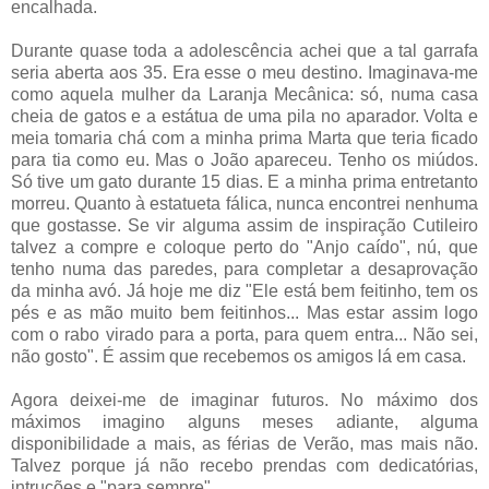
encalhada.
Durante quase toda a adolescência achei que a tal garrafa
seria aberta aos 35. Era esse o meu destino. Imaginava-me
como aquela mulher da Laranja Mecânica: só, numa casa
cheia de gatos e a estátua de uma pila no aparador. Volta e
meia tomaria chá com a minha prima Marta que teria ficado
para tia como eu. Mas o João apareceu. Tenho os miúdos.
Só tive um gato durante 15 dias. E a minha prima entretanto
morreu. Quanto à estatueta fálica, nunca encontrei nenhuma
que gostasse. Se vir alguma assim de inspiração Cutileiro
talvez a compre e coloque perto do "Anjo caído", nú, que
tenho numa das paredes, para completar a desaprovação
da minha avó. Já hoje me diz "Ele está bem feitinho, tem os
pés e as mão muito bem feitinhos... Mas estar assim logo
com o rabo virado para a porta, para quem entra... Não sei,
não gosto". É assim que recebemos os amigos lá em casa.
Agora deixei-me de imaginar futuros. No máximo dos
máximos imagino alguns meses adiante, alguma
disponibilidade a mais, as férias de Verão, mas mais não.
Talvez porque já não recebo prendas com dedicatórias,
intruções e "para sempre".