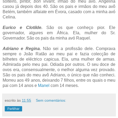
solteiro, pintor,
bon vivant
, irmão do meu avô. Angelina
casou já depois dos 40. São os pais e irmãos do meu avô
Belém, também alfaiate em Évora, casado com a minha avó
Celina.
Eurico e Clotilde.
São os que conheço pior. Ele
governador, algures em África. Ela, mulher do Sr.
Governador. São os pais da minha avó Raquel.
Adriano e Regina.
Não sei a profissão dele. Comprava
sempre o João Ratão ao meu pai e fazia colecção de
bilhetes de eléctrico capicua. Ela, uma mulher de armas.
Admirada pelo meu pai. Odiada por outros. O seu doce de
ovos era, consensualmente, o melhor alguma vez provado.
São os pais do meu avô Adriano, o único que não conheci.
Morreu aos 49 anos, deixando 7 filhos, entre os quais o meu
pai com 14 anos e
Manel
com 14 meses.
escrito às
11:55
Sem comentários:
Partilhar