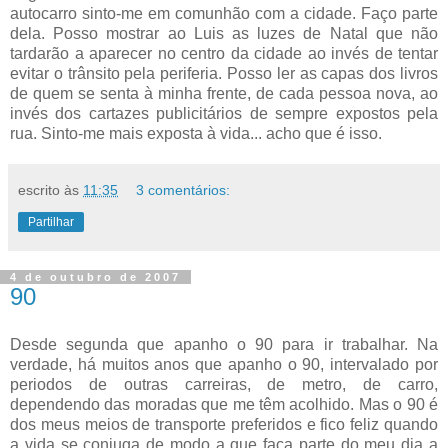
autocarro sinto-me em comunhão com a cidade. Faço parte
dela. Posso mostrar ao Luis as luzes de Natal que não
tardarão a aparecer no centro da cidade ao invés de tentar
evitar o trânsito pela periferia. Posso ler as capas dos livros
de quem se senta à minha frente, de cada pessoa nova, ao
invés dos cartazes publicitários de sempre expostos pela
rua. Sinto-me mais exposta à vida... acho que é isso.
escrito às
11:35
3 comentários:
Partilhar
4 de outubro de 2007
90
Desde segunda que apanho o 90 para ir trabalhar. Na
verdade, há muitos anos que apanho o 90, intervalado por
periodos de outras carreiras, de metro, de carro,
dependendo das moradas que me têm acolhido. Mas o 90 é
dos meus meios de transporte preferidos e fico feliz quando
a vida se conjuga de modo a que faça parte do meu dia a