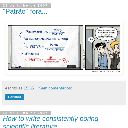
19 de julho de 2007
"Patrão" fora...
escrito às
15:35
Sem comentários:
Partilhar
18 de julho de 2007
How to write consistently boring
scientific literature