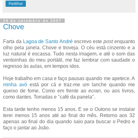
Partilhar
19 de setembro de 2007
Chove
Farta da
Lagoa de Santo André
escrevo este
post
enquanto
olho pela janela. Chove e troveja. O céu está cinzento e a
luz natural é escassa. Tudo nesta imagem, e até o som das
ventoinhas do meu portátil, me faz lembrar com saudade o
regresso às aulas, em tempos idos.
Hoje trabalho em casa e faço pausas quando me apetece. A
minha avó
está por cá e traz-me um lanche quando me
queixo de fome. Como em frente ao
ecran
, ou aos livros,
como dantes. Torradas e "café da panela".
Esta tarde tenho menos 15 anos. E se o Outono se instalar
terei menos 15 anos até ao final do mês. Retorno aos 32
apenas ao final do dia quando saio para buscar o Pedro e
faço o jantar ao João.