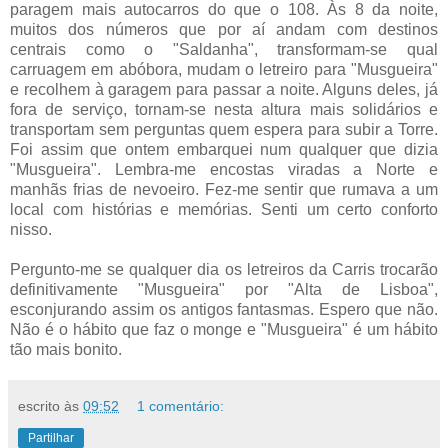
paragem mais autocarros do que o 108. Às 8 da noite,
muitos dos números que por aí andam com destinos
centrais como o "Saldanha", transformam-se qual
carruagem em abóbora, mudam o letreiro para "Musgueira"
e recolhem à garagem para passar a noite. Alguns deles, já
fora de serviço, tornam-se nesta altura mais solidários e
transportam sem perguntas quem espera para subir a Torre.
Foi assim que ontem embarquei num qualquer que dizia
"Musgueira". Lembra-me encostas viradas a Norte e
manhãs frias de nevoeiro. Fez-me sentir que rumava a um
local com histórias e memórias. Senti um certo conforto
nisso.
Pergunto-me se qualquer dia os letreiros da Carris trocarão
definitivamente "Musgueira" por "Alta de Lisboa",
esconjurando assim os antigos fantasmas. Espero que não.
Não é o hábito que faz o monge e "Musgueira" é um hábito
tão mais bonito.
escrito às
09:52
1 comentário:
Partilhar