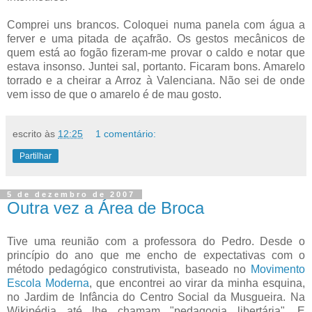
Comprei uns brancos. Coloquei numa panela com água a
ferver e uma pitada de açafrão. Os gestos mecânicos de
quem está ao fogão fizeram-me provar o caldo e notar que
estava insonso. Juntei sal, portanto. Ficaram bons. Amarelo
torrado e a cheirar a Arroz à Valenciana. Não sei de onde
vem isso de que o amarelo é de mau gosto.
escrito às
12:25
1 comentário:
Partilhar
5 de dezembro de 2007
Outra vez a Área de Broca
Tive uma reunião com a professora do Pedro. Desde o
princípio do ano que me encho de expectativas com o
método pedagógico construtivista, baseado no
Movimento
Escola Moderna
, que encontrei ao virar da minha esquina,
no Jardim de Infância do Centro Social da Musgueira. Na
Wikipédia até lhe chamam "pedagogia libertária". E