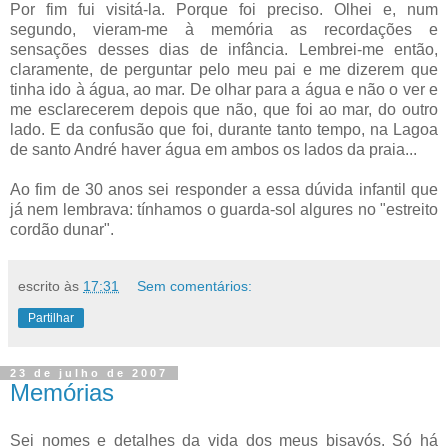
Por fim fui visitá-la. Porque foi preciso. Olhei e, num
segundo, vieram-me à memória as recordações e
sensações desses dias de infância. Lembrei-me então,
claramente, de perguntar pelo meu pai e me dizerem que
tinha ido à água, ao mar. De olhar para a água e não o ver e
me esclarecerem depois que não, que foi ao mar, do outro
lado. E da confusão que foi, durante tanto tempo, na Lagoa
de santo André haver água em ambos os lados da praia...
Ao fim de 30 anos sei responder a essa dúvida infantil que
já nem lembrava: tínhamos o guarda-sol algures no "estreito
cordão dunar".
escrito às
17:31
Sem comentários:
Partilhar
23 de julho de 2007
Memórias
Sei nomes e detalhes da vida dos meus bisavós. Só há