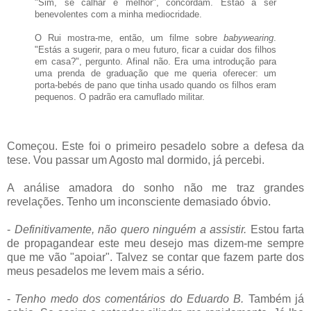
"Sim, se calhar é melhor", concordam. Estão a ser
benevolentes com a minha mediocridade.
O Rui mostra-me, então, um filme sobre
babywearing
.
"Estás a sugerir, para o meu futuro, ficar a cuidar dos filhos
em casa?", pergunto. Afinal não. Era uma introdução para
uma prenda de graduação que me queria oferecer: um
porta-bebés de pano que tinha usado quando os filhos eram
pequenos. O padrão era camuflado militar.
Começou. Este foi o primeiro pesadelo sobre a defesa da
tese. Vou passar um Agosto mal dormido, já percebi.
A análise amadora do sonho não me traz grandes
revelações. Tenho um inconsciente demasiado óbvio.
-
Definitivamente, não quero ninguém a assistir.
Estou farta
de propagandear este meu desejo mas dizem-me sempre
que me vão "apoiar". Talvez se contar que fazem parte dos
meus pesadelos me levem mais a sério.
-
Tenho medo dos comentários do Eduardo B.
Também já