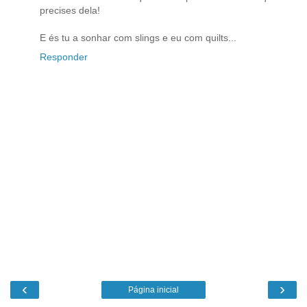
precises dela!
E és tu a sonhar com slings e eu com quilts...
Responder
‹
›
Página inicial