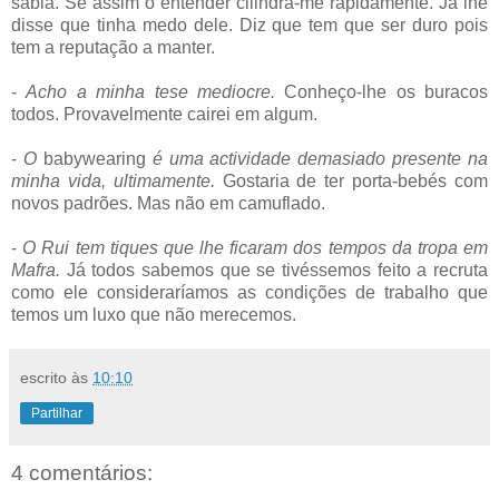
sabia. Se assim o entender cilindra-me rapidamente. Já lhe
disse que tinha medo dele. Diz que tem que ser duro pois
tem a reputação a manter.
-
Acho a minha tese mediocre.
Conheço-lhe os buracos
todos. Provavelmente cairei em algum.
-
O
babywearing
é uma actividade demasiado presente na
minha vida, ultimamente.
Gostaria de ter porta-bebés com
novos padrões. Mas não em camuflado.
-
O Rui tem tiques que lhe ficaram dos tempos da tropa em
Mafra.
Já todos sabemos que se tivéssemos feito a recruta
como ele consideraríamos as condições de trabalho que
temos um luxo que não merecemos.
escrito às
10:10
Partilhar
4 comentários: