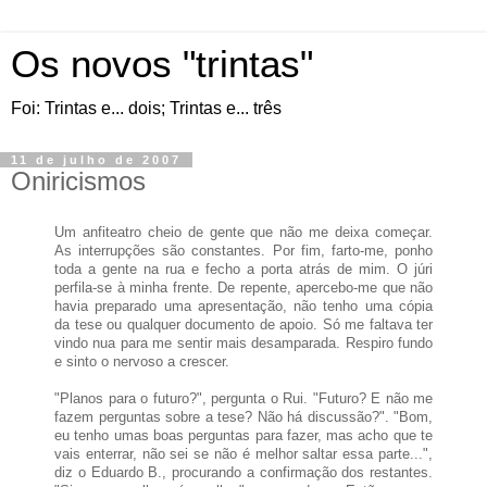
Os novos "trintas"
Foi: Trintas e... dois; Trintas e... três
11 de julho de 2007
Oniricismos
Um anfiteatro cheio de gente que não me deixa começar.
As interrupções são constantes. Por fim, farto-me, ponho
toda a gente na rua e fecho a porta atrás de mim. O júri
perfila-se à minha frente. De repente, apercebo-me que não
havia preparado uma apresentação, não tenho uma cópia
da tese ou qualquer documento de apoio. Só me faltava ter
vindo nua para me sentir mais desamparada. Respiro fundo
e sinto o nervoso a crescer.
"Planos para o futuro?", pergunta o Rui. "Futuro? E não me
fazem perguntas sobre a tese? Não há discussão?". "Bom,
eu tenho umas boas perguntas para fazer, mas acho que te
vais enterrar, não sei se não é melhor saltar essa parte...",
diz o Eduardo B., procurando a confirmação dos restantes.