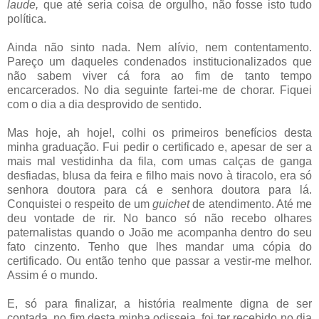
laude,
que até seria coisa de orgulho, não fosse isto tudo
política.
Ainda não sinto nada. Nem alívio, nem contentamento.
Pareço um daqueles condenados institucionalizados que
não sabem viver cá fora ao fim de tanto tempo
encarcerados. No dia seguinte fartei-me de chorar. Fiquei
com o dia a dia desprovido de sentido.
Mas hoje, ah hoje!, colhi os primeiros benefícios desta
minha graduação. Fui pedir o certificado e, apesar de ser a
mais mal vestidinha da fila, com umas calças de ganga
desfiadas, blusa da feira e filho mais novo à tiracolo, era só
senhora doutora para cá e senhora doutora para lá.
Conquistei o respeito de um
guichet
de atendimento. Até me
deu vontade de rir. No banco só não recebo olhares
paternalistas quando o João me acompanha dentro do seu
fato cinzento. Tenho que lhes mandar uma cópia do
certificado. Ou então tenho que passar a vestir-me melhor.
Assim é o mundo.
E, só para finalizar, a história realmente digna de ser
contada, no fim desta minha odisseia, foi ter recebido no dia